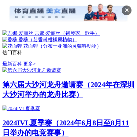
✕
吉娜·爱丽丝（钢琴家、歌手）
香橼（芸香科柑橘属植物）
花面狸（分布于亚洲的灵猫科动物）
热门百科
最新百科
更多>
第六届大沙河龙舟邀请赛（2024年在深圳
大沙河举办的龙舟比赛）
2024IVL夏季赛（2024年6月8日至8月11
日举办的电竞赛事）