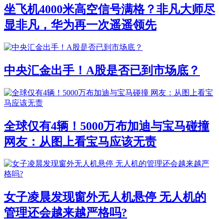
坐飞机4000米高空信号满格？非凡大师尽
显非凡，华为再一次遥遥领先
中央汇金出手！A股是否已到市场底？
全球仅有4辆！5000万布加迪与宝马碰撞
网友：从图上看宝马应该无责
女子凌晨发现窗外无人机悬停 无人机的
管理还会越来越严格吗?